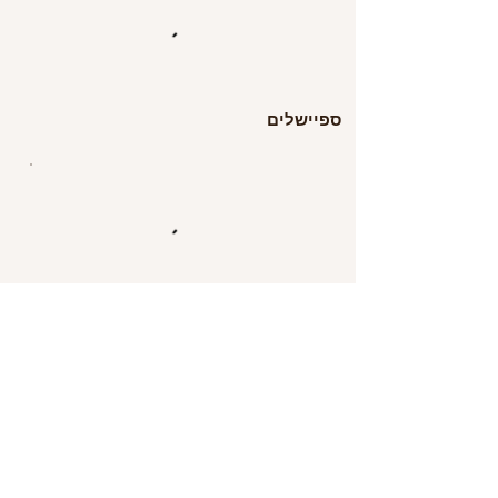
ספיישלים
מארזים מתוקים
באים החברים או המשפחה? למה לא לקחת
קומבינה!